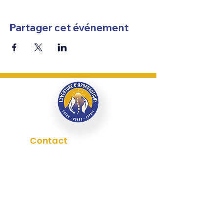
Partager cet événement
Contact
0766284493
mathias@laventurechiro.com
Mes conseils en chiropratique