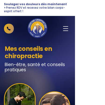
Soulagez vos douleurs dès maintenant
>
Prenez RDV et recevez votre bilan corps-
esprit offert !
Mes conseils en
chiropractie
Bien-être, santé et conseils
pratiques